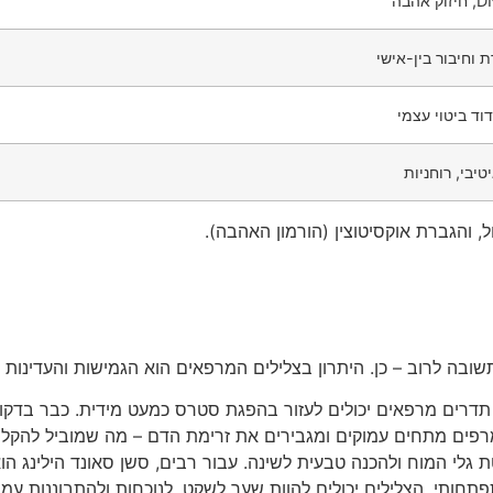
 וחיבור בין-אישי
ידוד ביטוי עצמי
טיבי, רוחניות
תשובה לרוב – כן. היתרון בצלילים המרפאים הוא הגמישות והעדינו
תדרים מרפאים יכולים לעזור בהפגת סטרס כמעט מידית. כבר בדקו
מרפים מתחים עמוקים ומגבירים את זרימת הדם – מה שמוביל להקל
 גלי המוח ולהכנה טבעית לשינה. עבור רבים, סשן סאונד הילינג הו
חותי, הצלילים יכולים להוות שער לשקט, לנוכחות ולהתבוננות עמ