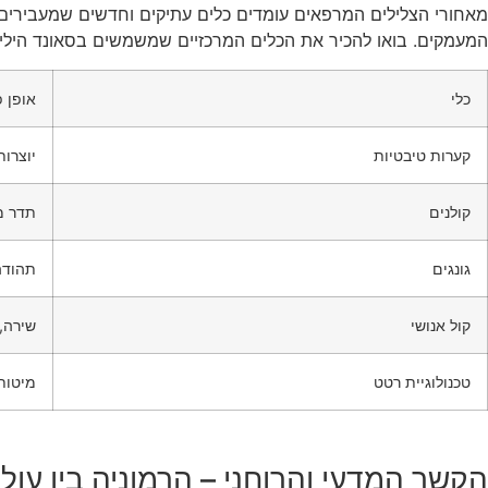
מאחורי הצלילים המרפאים עומדים כלים עתיקים וחדשים שמעבירים א
המעמקים. בואו להכיר את הכלים המרכזיים שמשמשים בסאונד הילינ
כלי
אופן 
קערות טיבטיות
יוצרו
קולנים
תדר מ
גונגים
תהודה
קול אנושי
שירה, 
טכנולוגיית רטט
מיטות
הקשר המדעי והרוחני – הרמוניה בין עול