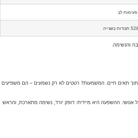
 פעימות לב
בשנייה
בה והנשימה.
 כמו 440Hz או רעש לבן הצליחו לשנות פעילות גנטית בתוך תאים חיים. המשמעות? רטטים לא רק נשמעים – הם משפיעים
ול אנושי. ההשפעה היא מיידית: דופק יורד, נשימה מתארכת, והראש