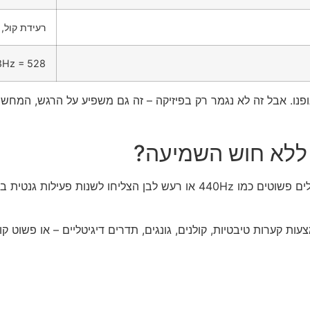
רעידת קול,
528Hz = 528 תנודות 
ופנו. אבל זה לא נגמר רק בפיזיקה – זה גם משפיע על הרגש, המחש
 ללא חוש השמיעה?
כן. כל תא בגוף מגיב לרטטים. מחקר מאוניברסיטת קיוטו מצא שצלילים פשוטים
ות קערות טיבטיות, קולנים, גונגים, תדרים דיגיטליים – או פשוט ק