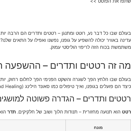
שתפו את הפוסט >>
בעולם שבו כל דבר נע, רוטט ומתנגן – רטטים ותדרים הם הרבה יות
עדינה באוויר יכולה להשפיע על גופנו, נפשנו ואפילו על התאים שלנ
משתמשת בכוח הזה לריפוי הוליסטי עמוק.
מה זה רטטים ותדרים – ההשפעה ה
בעולם שבו הלחץ הפך לשגרה והשקט הפנימי הפך לחלום רחוק, יותר 
כיצד הם פועלים בגופנו, ואיך טיפולים כמו סאונד הילינג (Sound Healing) מנצלים את התופעות הפיזיקליות הללו לריפוי עדין ומדעי כאחד.
רטטים ותדרים – הגדרה פשוטה למושגים
רטט
הוא תנועה מחזורית – תנודות הלוך ושוב של חלקיקים.
תדר
הוא 
מונח