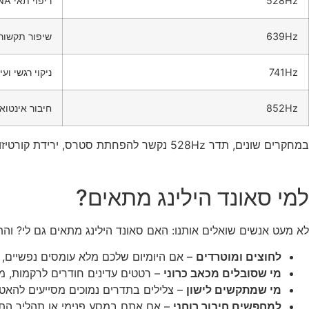
528Hz
ריפוי תאי DNA, חיזוק אהבה
639Hz
שיפור תקשורת
741Hz
ניקוי רגשי וע
852Hz
חיבור אינטואי
במחקרים שונים, תדר 528Hz נקשר להפחתת סטרס, ירידת קורטיזול, והגברת אוקסיטוצין (הורמון האהבה).
למי סאונד הילינג מתאים?
לא מעט אנשים שואלים אותנו: האם סאונד הילינג מתאים גם לי? וה
לחוצים ומוטרדים
– אם היומיום שלכם מלא עומסים נפשיים, 
מי שסובלים מכאב כרוני
– רטטים עדינים חודרים לרקמות, 
מי שמתקשים לישון
– צלילים בתדרים נמוכים מסייעים להאטת
למחפשים חיבור רוחני
– אם אתם במסע פנימי או תהליך התפת