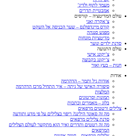
מעמד לתוף ולדיג’
אמבטיית תדרים
עולם המדיטציה – קורסים
צ’אקרה ואני
קורס מיינדפולנס – שער הכניסה אל השקט
מפגש סנגהה
מדיטציות מונחות
סדנת ילדים ונוער
עולם התנועה
צ’יקונג אישי
צ’יקונג בקבוצה
חנות – בעץ ואור
אודות
אודות גיל ותמר – הדהרמה
סיפורה האישי של גיתה – איך התחיל מרכז הדהרמה
המלצות
תמונות וסרטונים
בלוג – מאמרים וכתבות
צלילים ורטטים מרפאים
מה זה סאונד הילינג? ריפוי בצלילים על פי מדע ותודעה
סדנת צלילים מרפאים
מה זה רטטים ותדרים ואיך הוא מתקשר לעולם הצלילים
המרפאים
צלילים מרפאים – חוויה אישית