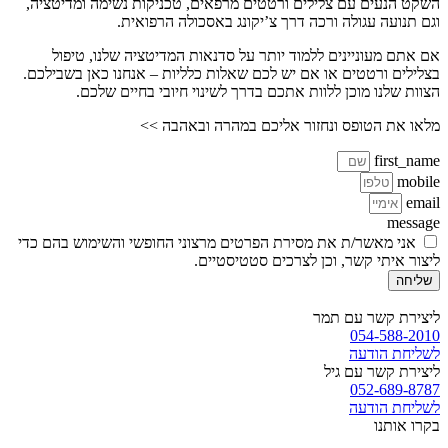
השקט הנעים עם צלילים ורטטים מרפאים, טכניקות נשימה ומדיטציה,
וגם תנועה עגולה ורכה דרך צ’יקונג באסכולה הרפואית.
אם אתם מעוניינים ללמוד יותר על סדנאות המדיטציה שלנו, טיפול
בצלילים ורטטים או אם יש לכם שאלות כלליות – אנחנו כאן בשבילכם.
הצוות שלנו מוכן ללוות אתכם בדרך לשינוי חיובי בחיים שלכם.
מלאו את הטופס ונחזור אליכם במהרה ובאהבה >>
first_name
mobile
email
message
אני מאשר/ת את מסירת הפרטים מרצוני החופשי והשימוש בהם כדי
ליצור איתי קשר, וכן לצרכים סטטיסטיים.
שליחה
ליצירת קשר עם תמר
054-588-2010
לשליחת הודעה
ליצירת קשר עם גיל
052-689-8787
לשליחת הודעה
בקרו אותנו