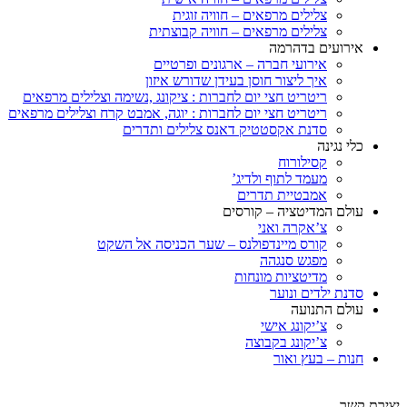
צלילים מרפאים – חוויה זוגית
צלילים מרפאים – חוויה קבוצתית
אירועים בדהרמה
אירועי חברה – ארגונים ופרטיים
איך ליצור חוסן בעידן שדורש איזון
ריטריט חצי יום לחברות : ציקונג ,נשימה וצלילים מרפאים
ריטריט חצי יום לחברות : יוגה, אמבט קרח וצלילים מרפאים
סדנת אקסטטיק דאנס צלילים ותדרים
כלי נגינה
קסילורוח
מעמד לתוף ולדיג’
אמבטיית תדרים
עולם המדיטציה – קורסים
צ’אקרה ואני
קורס מיינדפולנס – שער הכניסה אל השקט
מפגש סנגהה
מדיטציות מונחות
סדנת ילדים ונוער
עולם התנועה
צ’יקונג אישי
צ’יקונג בקבוצה
חנות – בעץ ואור
יצירת קשר