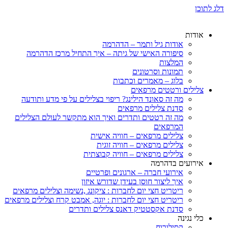
דלג לתוכן
אודות
אודות גיל ותמר – הדהרמה
סיפורה האישי של גיתה – איך התחיל מרכז הדהרמה
המלצות
תמונות וסרטונים
בלוג – מאמרים וכתבות
צלילים ורטטים מרפאים
מה זה סאונד הילינג? ריפוי בצלילים על פי מדע ותודעה
סדנת צלילים מרפאים
מה זה רטטים ותדרים ואיך הוא מתקשר לעולם הצלילים
המרפאים
צלילים מרפאים – חוויה אישית
צלילים מרפאים – חוויה זוגית
צלילים מרפאים – חוויה קבוצתית
אירועים בדהרמה
אירועי חברה – ארגונים ופרטיים
איך ליצור חוסן בעידן שדורש איזון
ריטריט חצי יום לחברות : ציקונג ,נשימה וצלילים מרפאים
ריטריט חצי יום לחברות : יוגה, אמבט קרח וצלילים מרפאים
סדנת אקסטטיק דאנס צלילים ותדרים
כלי נגינה
קסילורוח