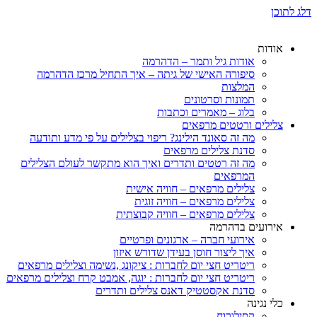
דלג לתוכן
אודות
אודות גיל ותמר – הדהרמה
סיפורה האישי של גיתה – איך התחיל מרכז הדהרמה
המלצות
תמונות וסרטונים
בלוג – מאמרים וכתבות
צלילים ורטטים מרפאים
מה זה סאונד הילינג? ריפוי בצלילים על פי מדע ותודעה
סדנת צלילים מרפאים
מה זה רטטים ותדרים ואיך הוא מתקשר לעולם הצלילים
המרפאים
צלילים מרפאים – חוויה אישית
צלילים מרפאים – חוויה זוגית
צלילים מרפאים – חוויה קבוצתית
אירועים בדהרמה
אירועי חברה – ארגונים ופרטיים
איך ליצור חוסן בעידן שדורש איזון
ריטריט חצי יום לחברות : ציקונג ,נשימה וצלילים מרפאים
ריטריט חצי יום לחברות : יוגה, אמבט קרח וצלילים מרפאים
סדנת אקסטטיק דאנס צלילים ותדרים
כלי נגינה
קסילורוח