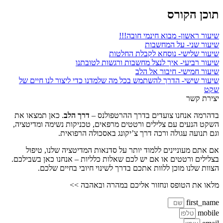
תוכן הקורס
שיעור ראשון- מבוא חינמי חובה!!!
שיעור שני- על המחשבות
שיעור שלישי- נוסחא לקבלת החלטות
שיעור רביעי- איך לנצל מחשבות ורגשות לטובתנו
שיעור חמישי- חיבור אל הלב
שיעור שישי- הדרך להשתמש בכל מה שלמדנו כדי ליצור לנו חיים של
שקט
יצירת קשר
בדהרמה אנחנו צועדים בדרך ההרטפולנס –
דרך הלב
. כאן תמצאו את
השקט הנעים עם צלילים ורטטים מרפאים, טכניקות נשימה ומדיטציה,
וגם תנועה עגולה ורכה דרך צ’יקונג באסכולה הרפואית.
אם אתם מעוניינים ללמוד יותר על סדנאות המדיטציה שלנו, טיפול
בצלילים ורטטים או אם יש לכם שאלות כלליות – אנחנו כאן בשבילכם.
הצוות שלנו מוכן ללוות אתכם בדרך לשינוי חיובי בחיים שלכם.
מלאו את הטופס ונחזור אליכם במהרה ובאהבה >>
first_name
mobile