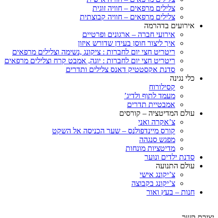
צלילים מרפאים – חוויה זוגית
צלילים מרפאים – חוויה קבוצתית
אירועים בדהרמה
אירועי חברה – ארגונים ופרטיים
איך ליצור חוסן בעידן שדורש איזון
ריטריט חצי יום לחברות : ציקונג ,נשימה וצלילים מרפאים
ריטריט חצי יום לחברות : יוגה, אמבט קרח וצלילים מרפאים
סדנת אקסטטיק דאנס צלילים ותדרים
כלי נגינה
קסילורוח
מעמד לתוף ולדיג’
אמבטיית תדרים
עולם המדיטציה – קורסים
צ’אקרה ואני
קורס מיינדפולנס – שער הכניסה אל השקט
מפגש סנגהה
מדיטציות מונחות
סדנת ילדים ונוער
עולם התנועה
צ’יקונג אישי
צ’יקונג בקבוצה
חנות – בעץ ואור
יצירת קשר