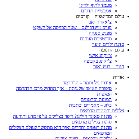
מעמד לתוף ולדיג’
אמבטיית תדרים
עולם המדיטציה – קורסים
צ’אקרה ואני
קורס מיינדפולנס – שער הכניסה אל השקט
מפגש סנגהה
מדיטציות מונחות
סדנת ילדים ונוער
עולם התנועה
צ’יקונג אישי
צ’יקונג בקבוצה
חנות – בעץ ואור
אודות
אודות גיל ותמר – הדהרמה
סיפורה האישי של גיתה – איך התחיל מרכז הדהרמה
המלצות
תמונות וסרטונים
בלוג – מאמרים וכתבות
צלילים ורטטים מרפאים
מה זה סאונד הילינג? ריפוי בצלילים על פי מדע ותודעה
סדנת צלילים מרפאים
מה זה רטטים ותדרים ואיך הוא מתקשר לעולם הצלילים
המרפאים
צלילים מרפאים – חוויה אישית