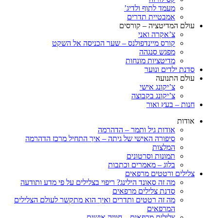
מעמד לתוף ולדיג’
אמבטיית תדרים
עולם המדיטציה – קורסים
צ’אקרה ואני
קורס מיינדפולנס – שער הכניסה אל השקט
מפגש סנגהה
מדיטציות מונחות
סדנת ילדים ונוער
עולם התנועה
צ’יקונג אישי
צ’יקונג בקבוצה
חנות – בעץ ואור
אודות
אודות גיל ותמר – הדהרמה
סיפורה האישי של גיתה – איך התחיל מרכז הדהרמה
המלצות
תמונות וסרטונים
בלוג – מאמרים וכתבות
צלילים ורטטים מרפאים
מה זה סאונד הילינג? ריפוי בצלילים על פי מדע ותודעה
סדנת צלילים מרפאים
מה זה רטטים ותדרים ואיך הוא מתקשר לעולם הצלילים
המרפאים
צלילים מרפאים – חוויה אישית