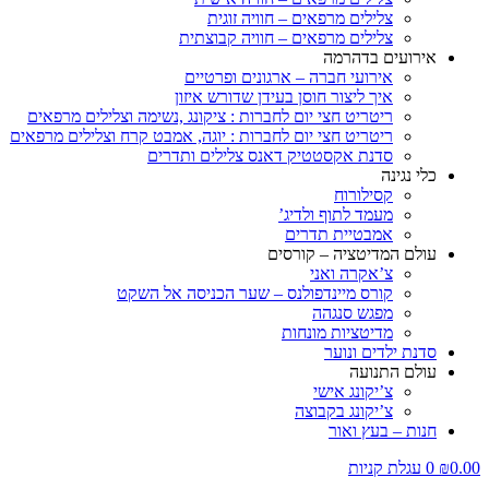
צלילים מרפאים – חוויה זוגית
צלילים מרפאים – חוויה קבוצתית
אירועים בדהרמה
אירועי חברה – ארגונים ופרטיים
איך ליצור חוסן בעידן שדורש איזון
ריטריט חצי יום לחברות : ציקונג ,נשימה וצלילים מרפאים
ריטריט חצי יום לחברות : יוגה, אמבט קרח וצלילים מרפאים
סדנת אקסטטיק דאנס צלילים ותדרים
כלי נגינה
קסילורוח
מעמד לתוף ולדיג’
אמבטיית תדרים
עולם המדיטציה – קורסים
צ’אקרה ואני
קורס מיינדפולנס – שער הכניסה אל השקט
מפגש סנגהה
מדיטציות מונחות
סדנת ילדים ונוער
עולם התנועה
צ’יקונג אישי
צ’יקונג בקבוצה
חנות – בעץ ואור
0.00
₪
0
עגלת קניות