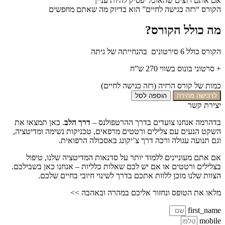
אם אתם רוצים שהאוכל יפסיק להיות עניין
הקורס “רזה כגישה לחיים” הוא בדיוק מה שאתם מחפשים
מה כולל הקורס?
הקורס כולל 6 סירטונים בהנחייתה של גיתה
+ סרטוני בונוס בשווי 270 ש”ח
כמות של קורס הרזיה (רזה כגישה לחיים)
לרכישה מהירה
הוספה לסל
יצירת קשר
בדהרמה אנחנו צועדים בדרך ההרטפולנס –
דרך הלב
. כאן תמצאו את
השקט הנעים עם צלילים ורטטים מרפאים, טכניקות נשימה ומדיטציה,
וגם תנועה עגולה ורכה דרך צ’יקונג באסכולה הרפואית.
אם אתם מעוניינים ללמוד יותר על סדנאות המדיטציה שלנו, טיפול
בצלילים ורטטים או אם יש לכם שאלות כלליות – אנחנו כאן בשבילכם.
הצוות שלנו מוכן ללוות אתכם בדרך לשינוי חיובי בחיים שלכם.
מלאו את הטופס ונחזור אליכם במהרה ובאהבה >>
first_name
mobile