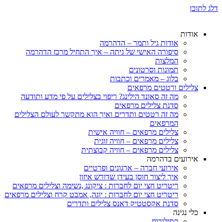
דלג לתוכן
אודות
אודות גיל ותמר – הדהרמה
סיפורה האישי של גיתה – איך התחיל מרכז הדהרמה
המלצות
תמונות וסרטונים
בלוג – מאמרים וכתבות
צלילים ורטטים מרפאים
מה זה סאונד הילינג? ריפוי בצלילים על פי מדע ותודעה
סדנת צלילים מרפאים
מה זה רטטים ותדרים ואיך הוא מתקשר לעולם הצלילים
המרפאים
צלילים מרפאים – חוויה אישית
צלילים מרפאים – חוויה זוגית
צלילים מרפאים – חוויה קבוצתית
אירועים בדהרמה
אירועי חברה – ארגונים ופרטיים
איך ליצור חוסן בעידן שדורש איזון
ריטריט חצי יום לחברות : ציקונג ,נשימה וצלילים מרפאים
ריטריט חצי יום לחברות : יוגה, אמבט קרח וצלילים מרפאים
סדנת אקסטטיק דאנס צלילים ותדרים
כלי נגינה
קסילורוח