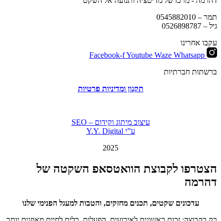
דהרמה - מרכז של מדיטציה ותנועה אל השקט
תמר –
0545882010
גיל –
0526898787
עקבו אחרינו
Facebook-f
Youtube
Waze
Whatsapp
ברשתות חברתיות
תקנון ומדיניות פרטיות
עיצוב מיתוג וקידום – SEO
ע”י Y.Y. Digital
2025
הצטרפו לקבוצת הוואטסאפ השקטה של
דהרמה
עדכונים שקטים, תכנים מחזקים, והטבות למעגל הפנימי שלנו
רק בקבוצה: זכות ראשונים לאירועים, הפעלות, כלים לחיים מאוזנים יותר,