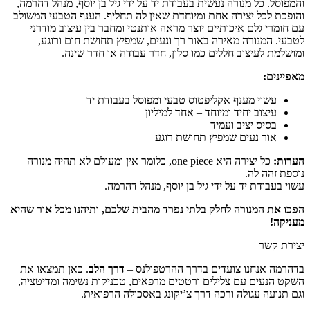
והמפוסל. כל מנורה נעשית בעבודת יד על ידי גיל בן יוסף, מנהל דהרמה,
והופכת לכל יצירה אחת ומיוחדת שאין לה תחליף. הענף הטבעי המשולב
עם חומרי גלם איכותיים יוצר מראה אותנטי ומחבר בין עיצוב מודרני
לטבעי. המנורה מאירה באור רך ונעים, שמפיץ תחושת חום ורוגע,
ומושלמת לעיצוב חללים כמו סלון, חדר עבודה או חדר שינה.
מאפיינים:
עשוי מענף אקליפטוס טבעי ומפוסל בעבודת יד
עיצוב יחיד ומיוחד – אחד למיליון
בסיס יציב ועמיד
אור נעים שמפיץ תחושת רוגע
הערות:
כל יצירה היא one piece, כלומר אין ומעולם לא תהיה מנורה
נוספת זהה לה.
עשוי בעבודת יד על ידי גיל בן יוסף, מנהל דהרמה.
הפכו את המנורה לחלק בלתי נפרד מהבית שלכם, ותיהנו מכל אור שהיא
מעניקה!
יצירת קשר
בדהרמה אנחנו צועדים בדרך ההרטפולנס –
דרך הלב
. כאן תמצאו את
השקט הנעים עם צלילים ורטטים מרפאים, טכניקות נשימה ומדיטציה,
וגם תנועה עגולה ורכה דרך צ’יקונג באסכולה הרפואית.