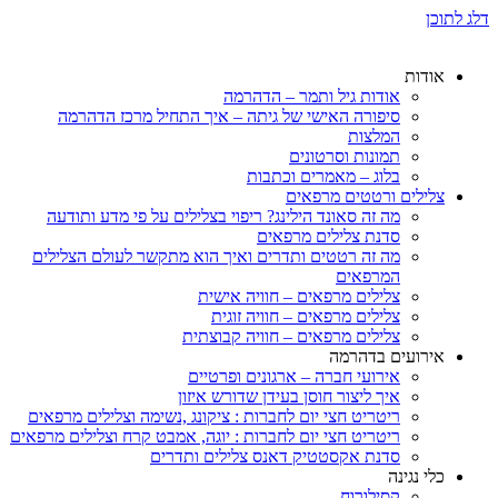
דלג לתוכן
אודות
אודות גיל ותמר – הדהרמה
סיפורה האישי של גיתה – איך התחיל מרכז הדהרמה
המלצות
תמונות וסרטונים
בלוג – מאמרים וכתבות
צלילים ורטטים מרפאים
מה זה סאונד הילינג? ריפוי בצלילים על פי מדע ותודעה
סדנת צלילים מרפאים
מה זה רטטים ותדרים ואיך הוא מתקשר לעולם הצלילים
המרפאים
צלילים מרפאים – חוויה אישית
צלילים מרפאים – חוויה זוגית
צלילים מרפאים – חוויה קבוצתית
אירועים בדהרמה
אירועי חברה – ארגונים ופרטיים
איך ליצור חוסן בעידן שדורש איזון
ריטריט חצי יום לחברות : ציקונג ,נשימה וצלילים מרפאים
ריטריט חצי יום לחברות : יוגה, אמבט קרח וצלילים מרפאים
סדנת אקסטטיק דאנס צלילים ותדרים
כלי נגינה
קסילורוח