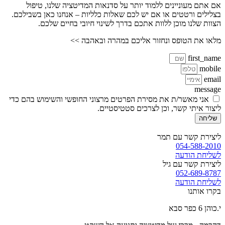
אם אתם מעוניינים ללמוד יותר על סדנאות המדיטציה שלנו, טיפול
בצלילים ורטטים או אם יש לכם שאלות כלליות – אנחנו כאן בשבילכם.
הצוות שלנו מוכן ללוות אתכם בדרך לשינוי חיובי בחיים שלכם.
מלאו את הטופס ונחזור אליכם במהרה ובאהבה >>
first_name
mobile
email
message
אני מאשר/ת את מסירת הפרטים מרצוני החופשי והשימוש בהם כדי
ליצור איתי קשר, וכן לצרכים סטטיסטיים.
שליחה
ליצירת קשר עם תמר
054-588-2010
לשליחת הודעה
ליצירת קשר עם גיל
052-689-8787
לשליחת הודעה
בקרו אותנו
י.כוהן 6 כפר סבא