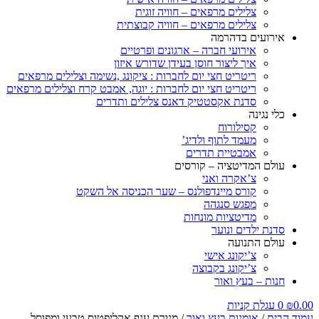
צלילים מרפאים – חוויה זוגית
צלילים מרפאים – חוויה קבוצתית
אירועים בדהרמה
אירועי חברה – ארגונים ופרטיים
איך ליצור חוסן בעידן שדורש איזון
ריטריט חצי יום לחברות : ציקונג ,נשימה וצלילים מרפאים
ריטריט חצי יום לחברות : יוגה, אמבט קרח וצלילים מרפאים
סדנת אקסטטיק דאנס צלילים ותדרים
כלי נגינה
קסילורוח
מעמד לתוף ולדיג’
אמבטיית תדרים
עולם המדיטציה – קורסים
צ’אקרה ואני
קורס מיינדפולנס – שער הכניסה אל השקט
מפגש סנגהה
מדיטציות מונחות
סדנת ילדים ונוער
עולם התנועה
צ’יקונג אישי
צ’יקונג בקבוצה
חנות – בעץ ואור
0.00
₪
0
עגלת קניות
עמוד הבית
/
אומנות בעץ ואור
/ מנורת ענף אקליפטוס טבעי ומפוסל –