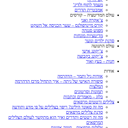
מעמד לתוף ולדיג’
אמבטיית תדרים
עולם המדיטציה – קורסים
צ’אקרה ואני
קורס מיינדפולנס – שער הכניסה אל השקט
מפגש סנגהה
מדיטציות מונחות
סדנת ילדים ונוער
עולם התנועה
צ’יקונג אישי
צ’יקונג בקבוצה
חנות – בעץ ואור
אודות
אודות גיל ותמר – הדהרמה
סיפורה האישי של גיתה – איך התחיל מרכז הדהרמה
המלצות
תמונות וסרטונים
בלוג – מאמרים וכתבות
צלילים ורטטים מרפאים
מה זה סאונד הילינג? ריפוי בצלילים על פי מדע ותודעה
סדנת צלילים מרפאים
מה זה רטטים ותדרים ואיך הוא מתקשר לעולם הצלילים
המרפאים
צלילים מרפאים – חוויה אישית