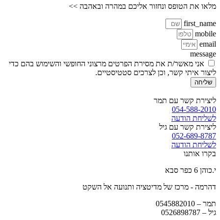
מלאו את הטופס ונחזור אליכם במהרה ובאהבה >>
first_name
mobile
email
message
אני מאשר/ת את מסירת הפרטים מרצוני החופשי והשימוש בהם כדי
ליצור איתי קשר, וכן לצרכים סטטיסטיים.
שליחה
ליצירת קשר עם תמר
054-588-2010
לשליחת הודעה
ליצירת קשר עם גיל
052-689-8787
לשליחת הודעה
בקרו אותנו
י.כוהן 6 כפר סבא
דהרמה - מרכז של מדיטציה ותנועה אל השקט
תמר –
0545882010
גיל –
0526898787