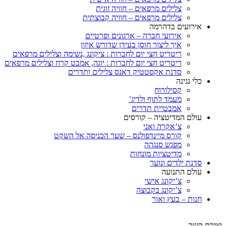
צלילים מרפאים – חוויה זוגית
צלילים מרפאים – חוויה קבוצתית
אירועים בדהרמה
אירועי חברה – ארגונים ופרטיים
איך ליצור חוסן בעידן שדורש איזון
ריטריט חצי יום לחברות : ציקונג ,נשימה וצלילים מרפאים
ריטריט חצי יום לחברות : יוגה, אמבט קרח וצלילים מרפאים
סדנת אקסטטיק דאנס צלילים ותדרים
כלי נגינה
קסילורוח
מעמד לתוף ולדיג’
אמבטיית תדרים
עולם המדיטציה – קורסים
צ’אקרה ואני
קורס מיינדפולנס – שער הכניסה אל השקט
מפגש סנגהה
מדיטציות מונחות
סדנת ילדים ונוער
עולם התנועה
צ’יקונג אישי
צ’יקונג בקבוצה
חנות – בעץ ואור
יצירת קשר