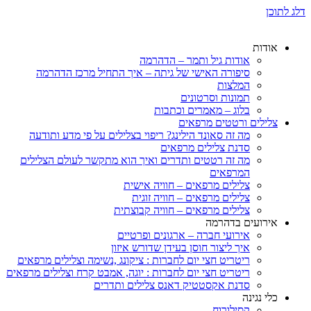
דלג לתוכן
אודות
אודות גיל ותמר – הדהרמה
סיפורה האישי של גיתה – איך התחיל מרכז הדהרמה
המלצות
תמונות וסרטונים
בלוג – מאמרים וכתבות
צלילים ורטטים מרפאים
מה זה סאונד הילינג? ריפוי בצלילים על פי מדע ותודעה
סדנת צלילים מרפאים
מה זה רטטים ותדרים ואיך הוא מתקשר לעולם הצלילים
המרפאים
צלילים מרפאים – חוויה אישית
צלילים מרפאים – חוויה זוגית
צלילים מרפאים – חוויה קבוצתית
אירועים בדהרמה
אירועי חברה – ארגונים ופרטיים
איך ליצור חוסן בעידן שדורש איזון
ריטריט חצי יום לחברות : ציקונג ,נשימה וצלילים מרפאים
ריטריט חצי יום לחברות : יוגה, אמבט קרח וצלילים מרפאים
סדנת אקסטטיק דאנס צלילים ותדרים
כלי נגינה
קסילורוח