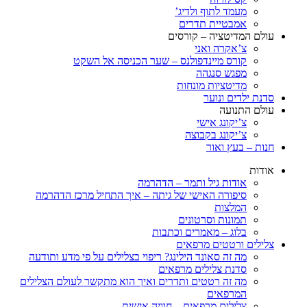
מעמד לתוף ולדיג’
אמבטיית תדרים
עולם המדיטציה – קורסים
צ’אקרה ואני
קורס מיינדפולנס – שער הכניסה אל השקט
מפגש סנגהה
מדיטציות מונחות
סדנת ילדים ונוער
עולם התנועה
צ’יקונג אישי
צ’יקונג בקבוצה
חנות – בעץ ואור
אודות
אודות גיל ותמר – הדהרמה
סיפורה האישי של גיתה – איך התחיל מרכז הדהרמה
המלצות
תמונות וסרטונים
בלוג – מאמרים וכתבות
צלילים ורטטים מרפאים
מה זה סאונד הילינג? ריפוי בצלילים על פי מדע ותודעה
סדנת צלילים מרפאים
מה זה רטטים ותדרים ואיך הוא מתקשר לעולם הצלילים
המרפאים
צלילים מרפאים – חוויה אישית