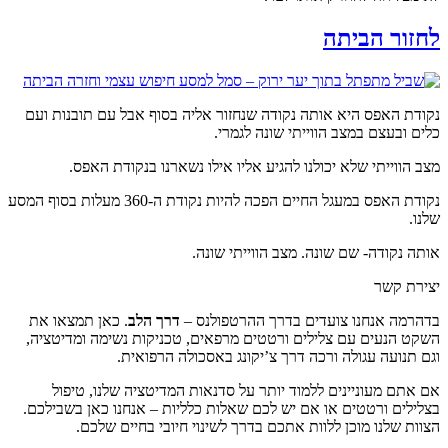
לחזור הביתה
נקודת האפס היא אותה נקודה שנחזור אליה בסוף אבל עם תובנות ועם
כלים ובעצם במצב הווייתי שונה לגמרי.
מצב הווייתי שלא יכולנו להגיע אליו אילו נשארנו בנקודת האפס.
נקודת האפס במעגל החיים הפכה להיות נקודת ה-360 מעלות בסוף המסע
שלנו.
אותה נקודה- שם שונה. מצב הווייתי שונה.
יצירת קשר
בדהרמה אנחנו צועדים בדרך ההרטפולנס –
דרך הלב
. כאן תמצאו את
השקט הנעים עם צלילים ורטטים מרפאים, טכניקות נשימה ומדיטציה,
וגם תנועה עגולה ורכה דרך צ’יקונג באסכולה הרפואית.
אם אתם מעוניינים ללמוד יותר על סדנאות המדיטציה שלנו, טיפול
בצלילים ורטטים או אם יש לכם שאלות כלליות – אנחנו כאן בשבילכם.
הצוות שלנו מוכן ללוות אתכם בדרך לשינוי חיובי בחיים שלכם.