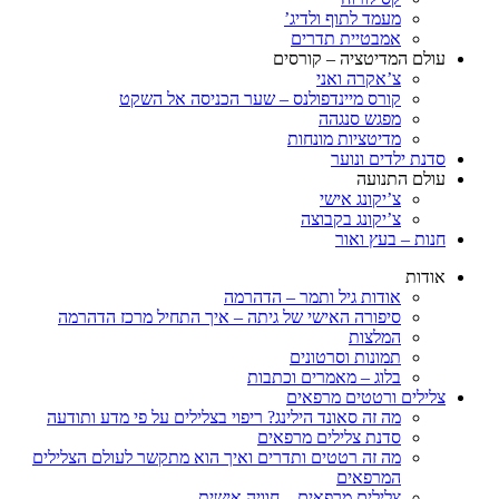
מעמד לתוף ולדיג’
אמבטיית תדרים
עולם המדיטציה – קורסים
צ’אקרה ואני
קורס מיינדפולנס – שער הכניסה אל השקט
מפגש סנגהה
מדיטציות מונחות
סדנת ילדים ונוער
עולם התנועה
צ’יקונג אישי
צ’יקונג בקבוצה
חנות – בעץ ואור
אודות
אודות גיל ותמר – הדהרמה
סיפורה האישי של גיתה – איך התחיל מרכז הדהרמה
המלצות
תמונות וסרטונים
בלוג – מאמרים וכתבות
צלילים ורטטים מרפאים
מה זה סאונד הילינג? ריפוי בצלילים על פי מדע ותודעה
סדנת צלילים מרפאים
מה זה רטטים ותדרים ואיך הוא מתקשר לעולם הצלילים
המרפאים
צלילים מרפאים – חוויה אישית