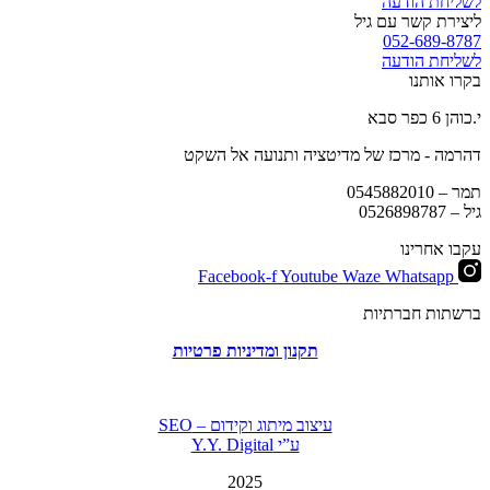
לשליחת הודעה
ליצירת קשר עם גיל
052-689-8787
לשליחת הודעה
בקרו אותנו
י.כוהן 6 כפר סבא
דהרמה - מרכז של מדיטציה ותנועה אל השקט
תמר –
0545882010
גיל –
0526898787
עקבו אחרינו
Facebook-f
Youtube
Waze
Whatsapp
ברשתות חברתיות
תקנון ומדיניות פרטיות
עיצוב מיתוג וקידום – SEO
ע”י Y.Y. Digital
2025