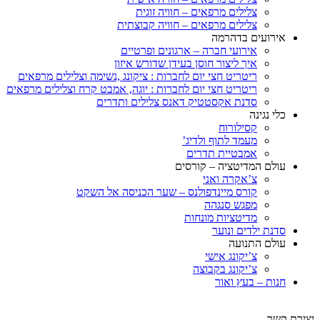
צלילים מרפאים – חוויה זוגית
צלילים מרפאים – חוויה קבוצתית
אירועים בדהרמה
אירועי חברה – ארגונים ופרטיים
איך ליצור חוסן בעידן שדורש איזון
ריטריט חצי יום לחברות : ציקונג ,נשימה וצלילים מרפאים
ריטריט חצי יום לחברות : יוגה, אמבט קרח וצלילים מרפאים
סדנת אקסטטיק דאנס צלילים ותדרים
כלי נגינה
קסילורוח
מעמד לתוף ולדיג’
אמבטיית תדרים
עולם המדיטציה – קורסים
צ’אקרה ואני
קורס מיינדפולנס – שער הכניסה אל השקט
מפגש סנגהה
מדיטציות מונחות
סדנת ילדים ונוער
עולם התנועה
צ’יקונג אישי
צ’יקונג בקבוצה
חנות – בעץ ואור
יצירת קשר