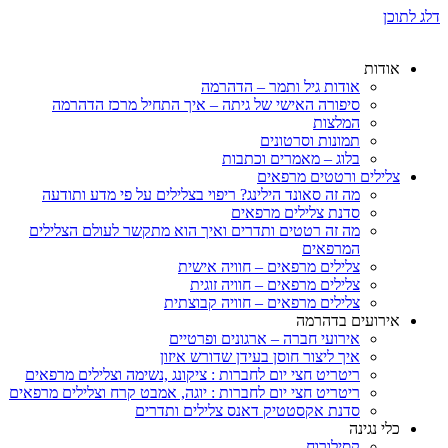
דלג לתוכן
אודות
אודות גיל ותמר – הדהרמה
סיפורה האישי של גיתה – איך התחיל מרכז הדהרמה
המלצות
תמונות וסרטונים
בלוג – מאמרים וכתבות
צלילים ורטטים מרפאים
מה זה סאונד הילינג? ריפוי בצלילים על פי מדע ותודעה
סדנת צלילים מרפאים
מה זה רטטים ותדרים ואיך הוא מתקשר לעולם הצלילים
המרפאים
צלילים מרפאים – חוויה אישית
צלילים מרפאים – חוויה זוגית
צלילים מרפאים – חוויה קבוצתית
אירועים בדהרמה
אירועי חברה – ארגונים ופרטיים
איך ליצור חוסן בעידן שדורש איזון
ריטריט חצי יום לחברות : ציקונג ,נשימה וצלילים מרפאים
ריטריט חצי יום לחברות : יוגה, אמבט קרח וצלילים מרפאים
סדנת אקסטטיק דאנס צלילים ותדרים
כלי נגינה
קסילורוח