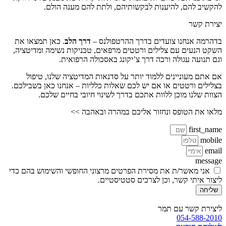
להקשיב להם, להיענות לבקשותיהם, ולתת להם מענה הולם.
יצירת קשר
בדהרמה אנחנו צועדים בדרך ההרטפולנס –
דרך הלב
. כאן תמצאו את
השקט הנעים עם צלילים ורטטים מרפאים, טכניקות נשימה ומדיטציה,
וגם תנועה עגולה ורכה דרך צ’יקונג באסכולה הרפואית.
אם אתם מעוניינים ללמוד יותר על סדנאות המדיטציה שלנו, טיפול
בצלילים ורטטים או אם יש לכם שאלות כלליות – אנחנו כאן בשבילכם.
הצוות שלנו מוכן ללוות אתכם בדרך לשינוי חיובי בחיים שלכם.
מלאו את הטופס ונחזור אליכם במהרה ובאהבה >>
first_name
mobile
email
message
אני מאשר/ת את מסירת הפרטים מרצוני החופשי והשימוש בהם כדי
ליצור איתי קשר, וכן לצרכים סטטיסטיים.
שליחה
ליצירת קשר עם תמר
054-588-2010