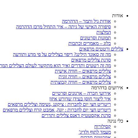
דלג
לתוכן
אודות
אודות גיל ותמר – הדהרמה
סיפורה האישי של גיתה – איך התחיל מרכז הדהרמה
המלצות
תמונות וסרטונים
בלוג – מאמרים וכתבות
צלילים ורטטים מרפאים
מה זה סאונד הילינג? ריפוי בצלילים על פי מדע ותודעה
סדנת צלילים מרפאים
מה זה רטטים ותדרים ואיך הוא מתקשר לעולם הצלילים המר
צלילים מרפאים – חוויה אישית
צלילים מרפאים – חוויה זוגית
צלילים מרפאים – חוויה קבוצתית
אירועים בדהרמה
אירועי חברה – ארגונים ופרטיים
איך ליצור חוסן בעידן שדורש איזון
ריטריט חצי יום לחברות : ציקונג ,נשימה וצלילים מרפאים
ריטריט חצי יום לחברות : יוגה, אמבט קרח וצלילים מרפאים
סדנת אקסטטיק דאנס צלילים ותדרים
כלי נגינה
קסילורוח
מעמד לתוף ולדיג’
אמבטיית תדרים