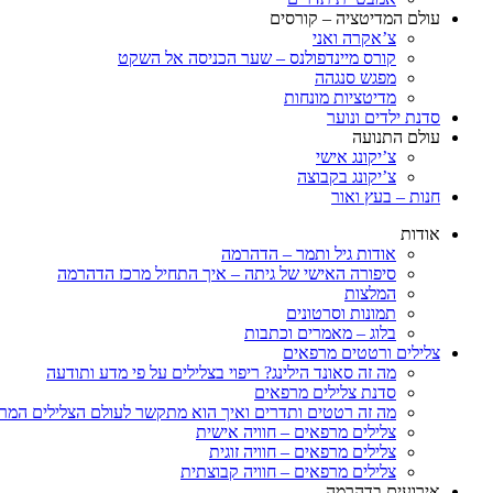
עולם המדיטציה – קורסים
צ’אקרה ואני
קורס מיינדפולנס – שער הכניסה אל השקט
מפגש סנגהה
מדיטציות מונחות
סדנת ילדים ונוער
עולם התנועה
צ’יקונג אישי
צ’יקונג בקבוצה
חנות – בעץ ואור
אודות
אודות גיל ותמר – הדהרמה
סיפורה האישי של גיתה – איך התחיל מרכז הדהרמה
המלצות
תמונות וסרטונים
בלוג – מאמרים וכתבות
צלילים ורטטים מרפאים
מה זה סאונד הילינג? ריפוי בצלילים על פי מדע ותודעה
סדנת צלילים מרפאים
מה זה רטטים ותדרים ואיך הוא מתקשר לעולם הצלילים המר
צלילים מרפאים – חוויה אישית
צלילים מרפאים – חוויה זוגית
צלילים מרפאים – חוויה קבוצתית
אירועים בדהרמה