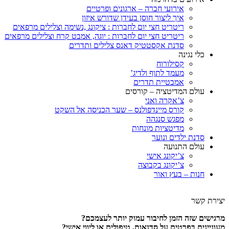
אירועי חברה – ארגונים ופרטיים
איך ליצור חוסן בעידן שדורש איזון
ריטריט חצי יום לחברות : ציקונג ,נשימה וצלילים מרפאים
ריטריט חצי יום לחברות : יוגה, אמבט קרח וצלילים מרפאים
סדנת אקסטטיק דאנס צלילים ותדרים
כלי נגינה
קסילורוח
מעמד לתוף ולדיג’
אמבטיית תדרים
עולם המדיטציה – קורסים
צ’אקרה ואני
קורס מיינדפולנס – שער הכניסה אל השקט
מפגש סנגהה
מדיטציות מונחות
סדנת ילדים ונוער
עולם התנועה
צ’יקונג אישי
צ’יקונג בקבוצה
חנות – בעץ ואור
יצירת קשר
מרגישים שזה הזמן לחיבור עמוק יותר לעצמכם?
מעוניינים בפרטים על סדנאות, טיפולים או ליווי אישי?