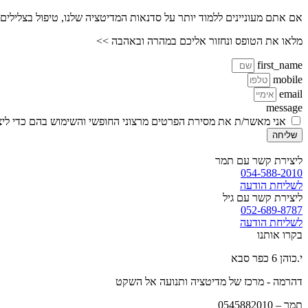
אם אתם מעוניינים ללמוד יותר על סדנאות המדיטציה שלנו, טיפול בצלילים 
מלאו את הטופס ונחזור אליכם במהרה ובאהבה >>
first_name
mobile
email
message
אני מאשר/ת את מסירת הפרטים מרצוני החופשי והשימוש בהם כדי ליצו
שליחה
ליצירת קשר עם תמר
054-588-2010
לשליחת הודעה
ליצירת קשר עם גיל
052-689-8787
לשליחת הודעה
בקרו אותנו
י.כוהן 6 כפר סבא
דהרמה - מרכז של מדיטציה ותנועה אל השקט
תמר –
0545882010