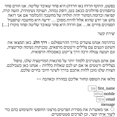
בפשט, התקף חרדה (או חרדה) היא פחד שאיבד שליטה. אנו חווים פחד
בתסמינים פזיולוגים ככאב בטן, דופק גבוהה, תעוקה נשימתית, הזעה קרה,
קפיאה וכדומה.המקור יהיה תולדה של מחשבה !!!כלומר אם אני רואה
נחש אני יודע שהוא אלול להיות מסוכן … ידיעה היא מחשבה שתפעיל
תסמינים פיזיים אז… אם חרדה היא פחד שאיבד שליטה ופחד מקורו […]
יצירת קשר
בדהרמה אנחנו צועדים בדרך ההרטפולנס –
דרך הלב
. כאן תמצאו את
השקט הנעים עם צלילים ורטטים מרפאים, טכניקות נשימה ומדיטציה,
וגם תנועה עגולה ורכה דרך צ’יקונג באסכולה הרפואית.
אם אתם מעוניינים ללמוד יותר על סדנאות המדיטציה שלנו, טיפול
בצלילים ורטטים או אם יש לכם שאלות כלליות – אנחנו כאן בשבילכם.
הצוות שלנו מוכן ללוות אתכם בדרך לשינוי חיובי בחיים שלכם.
מלאו את הטופס ונחזור אליכם במהרה ובאהבה >>
first_name
mobile
email
message
אני מאשר/ת את מסירת הפרטים מרצוני החופשי והשימוש בהם כדי
ליצור איתי קשר, וכן לצרכים סטטיסטיים.