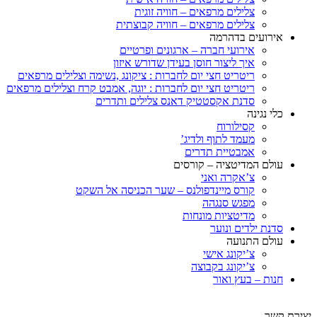
צלילים מרפאים – חוויה זוגית
צלילים מרפאים – חוויה קבוצתית
אירועים בדהרמה
אירועי חברה – ארגונים ופרטיים
איך ליצור חוסן בעידן שדורש איזון
ריטריט חצי יום לחברות : ציקונג ,נשימה וצלילים מרפאים
ריטריט חצי יום לחברות : יוגה, אמבט קרח וצלילים מרפאים
סדנת אקסטטיק דאנס צלילים ותדרים
כלי נגינה
קסילורוח
מעמד לתוף ולדיג’
אמבטיית תדרים
עולם המדיטציה – קורסים
צ’אקרה ואני
קורס מיינדפולנס – שער הכניסה אל השקט
מפגש סנגהה
מדיטציות מונחות
סדנת ילדים ונוער
עולם התנועה
צ’יקונג אישי
צ’יקונג בקבוצה
חנות – בעץ ואור
יצירת קשר