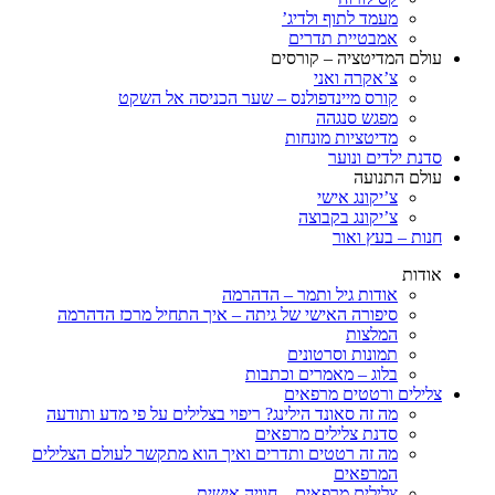
מעמד לתוף ולדיג’
אמבטיית תדרים
עולם המדיטציה – קורסים
צ’אקרה ואני
קורס מיינדפולנס – שער הכניסה אל השקט
מפגש סנגהה
מדיטציות מונחות
סדנת ילדים ונוער
עולם התנועה
צ’יקונג אישי
צ’יקונג בקבוצה
חנות – בעץ ואור
אודות
אודות גיל ותמר – הדהרמה
סיפורה האישי של גיתה – איך התחיל מרכז הדהרמה
המלצות
תמונות וסרטונים
בלוג – מאמרים וכתבות
צלילים ורטטים מרפאים
מה זה סאונד הילינג? ריפוי בצלילים על פי מדע ותודעה
סדנת צלילים מרפאים
מה זה רטטים ותדרים ואיך הוא מתקשר לעולם הצלילים
המרפאים
צלילים מרפאים – חוויה אישית