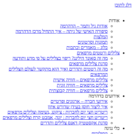
דלג לתוכן
אודות
אודות גיל ותמר – הדהרמה
סיפורה האישי של גיתה – איך התחיל מרכז הדהרמה
המלצות
תמונות וסרטונים
בלוג – מאמרים וכתבות
צלילים ורטטים מרפאים
מה זה סאונד הילינג? ריפוי בצלילים על פי מדע ותודעה
סדנת צלילים מרפאים
מה זה רטטים ותדרים ואיך הוא מתקשר לעולם הצלילים
המרפאים
צלילים מרפאים – חוויה אישית
צלילים מרפאים – חוויה זוגית
צלילים מרפאים – חוויה קבוצתית
אירועים בדהרמה
אירועי חברה – ארגונים ופרטיים
איך ליצור חוסן בעידן שדורש איזון
ריטריט חצי יום לחברות : ציקונג ,נשימה וצלילים מרפאים
ריטריט חצי יום לחברות : יוגה, אמבט קרח וצלילים מרפאים
סדנת אקסטטיק דאנס צלילים ותדרים
כלי נגינה
קסילורוח