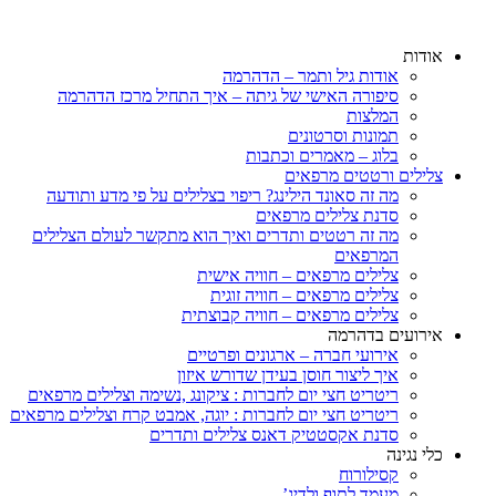
דלג
לתוכן
אודות
אודות גיל ותמר – הדהרמה
סיפורה האישי של גיתה – איך התחיל מרכז הדהרמה
המלצות
תמונות וסרטונים
בלוג – מאמרים וכתבות
צלילים ורטטים מרפאים
מה זה סאונד הילינג? ריפוי בצלילים על פי מדע ותודעה
סדנת צלילים מרפאים
מה זה רטטים ותדרים ואיך הוא מתקשר לעולם הצלילים
המרפאים
צלילים מרפאים – חוויה אישית
צלילים מרפאים – חוויה זוגית
צלילים מרפאים – חוויה קבוצתית
אירועים בדהרמה
אירועי חברה – ארגונים ופרטיים
איך ליצור חוסן בעידן שדורש איזון
ריטריט חצי יום לחברות : ציקונג ,נשימה וצלילים מרפאים
ריטריט חצי יום לחברות : יוגה, אמבט קרח וצלילים מרפאים
סדנת אקסטטיק דאנס צלילים ותדרים
כלי נגינה
קסילורוח
מעמד לתוף ולדיג’