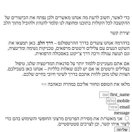
כדי לאשר, חשוב לדעת מה אנחנו מאשרים ולכן נפתח את הכישורים של
ההקשבה לכל הקולות בתוכנו ומחוצה לנו ונלמד להנהיג ולהוביל מתוך הלב
יצירת קשר
בדהרמה אנחנו צועדים בדרך ההרטפולנס –
דרך הלב
. כאן תמצאו את
השקט הנעים עם צלילים ורטטים מרפאים, טכניקות נשימה ומדיטציה,
וגם תנועה עגולה ורכה דרך צ’יקונג באסכולה הרפואית.
אם אתם מעוניינים ללמוד יותר על סדנאות המדיטציה שלנו, טיפול
בצלילים ורטטים או אם יש לכם שאלות כלליות – אנחנו כאן בשבילכם.
הצוות שלנו מוכן ללוות אתכם בדרך לשינוי חיובי בחיים שלכם.
מלאו את הטופס ונחזור אליכם במהרה ובאהבה >>
first_name
mobile
email
message
אני מאשר/ת את מסירת הפרטים מרצוני החופשי והשימוש בהם כדי
ליצור איתי קשר, וכן לצרכים סטטיסטיים.
שליחה