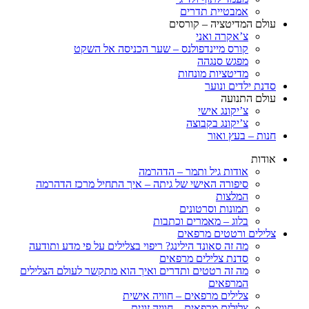
אמבטיית תדרים
עולם המדיטציה – קורסים
צ’אקרה ואני
קורס מיינדפולנס – שער הכניסה אל השקט
מפגש סנגהה
מדיטציות מונחות
סדנת ילדים ונוער
עולם התנועה
צ’יקונג אישי
צ’יקונג בקבוצה
חנות – בעץ ואור
אודות
אודות גיל ותמר – הדהרמה
סיפורה האישי של גיתה – איך התחיל מרכז הדהרמה
המלצות
תמונות וסרטונים
בלוג – מאמרים וכתבות
צלילים ורטטים מרפאים
מה זה סאונד הילינג? ריפוי בצלילים על פי מדע ותודעה
סדנת צלילים מרפאים
מה זה רטטים ותדרים ואיך הוא מתקשר לעולם הצלילים
המרפאים
צלילים מרפאים – חוויה אישית
צלילים מרפאים – חוויה זוגית