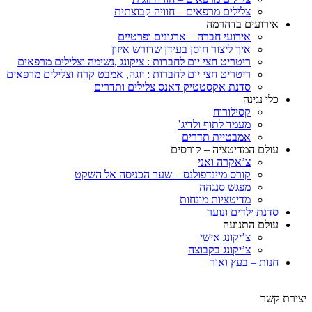
צלילים מרפאים – חוויה קבוצתית
אירועים בדהרמה
אירועי חברה – ארגונים ופרטיים
איך ליצור חוסן בעידן שדורש איזון
ריטריט חצי יום לחברות : ציקונג ,נשימה וצלילים מרפאים
ריטריט חצי יום לחברות : יוגה, אמבט קרח וצלילים מרפאים
סדנת אקסטטיק דאנס צלילים ותדרים
כלי נגינה
קסילורוח
מעמד לתוף ולדיג’
אמבטיית תדרים
עולם המדיטציה – קורסים
צ’אקרה ואני
קורס מיינדפולנס – שער הכניסה אל השקט
מפגש סנגהה
מדיטציות מונחות
סדנת ילדים ונוער
עולם התנועה
צ’יקונג אישי
צ’יקונג בקבוצה
חנות – בעץ ואור
יצירת קשר