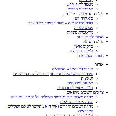
מעמד לתוף ולדיג’
אמבטיית תדרים
עולם המדיטציה – קורסים
צ’אקרה ואני
קורס מיינדפולנס – שער הכניסה אל השקט
מפגש סנגהה
מדיטציות מונחות
סדנת ילדים ונוער
עולם התנועה
צ’יקונג אישי
צ’יקונג בקבוצה
חנות – בעץ ואור
אודות
אודות גיל ותמר – הדהרמה
סיפורה האישי של גיתה – איך התחיל מרכז הדהרמה
המלצות
תמונות וסרטונים
בלוג – מאמרים וכתבות
צלילים ורטטים מרפאים
מה זה סאונד הילינג? ריפוי בצלילים על פי מדע ותודעה
סדנת צלילים מרפאים
מה זה רטטים ותדרים ואיך הוא מתקשר לעולם הצלילים
המרפאים
צלילים מרפאים – חוויה אישית