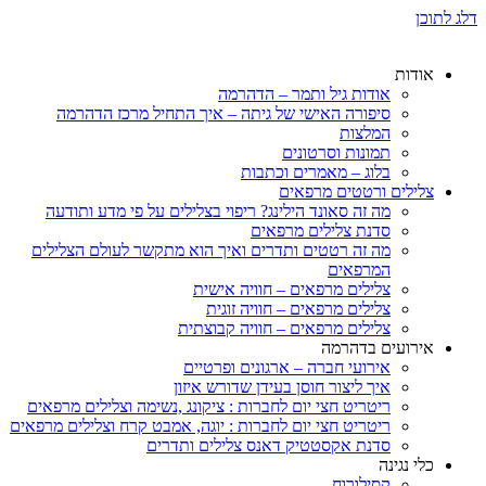
דלג לתוכן
אודות
אודות גיל ותמר – הדהרמה
סיפורה האישי של גיתה – איך התחיל מרכז הדהרמה
המלצות
תמונות וסרטונים
בלוג – מאמרים וכתבות
צלילים ורטטים מרפאים
מה זה סאונד הילינג? ריפוי בצלילים על פי מדע ותודעה
סדנת צלילים מרפאים
מה זה רטטים ותדרים ואיך הוא מתקשר לעולם הצלילים
המרפאים
צלילים מרפאים – חוויה אישית
צלילים מרפאים – חוויה זוגית
צלילים מרפאים – חוויה קבוצתית
אירועים בדהרמה
אירועי חברה – ארגונים ופרטיים
איך ליצור חוסן בעידן שדורש איזון
ריטריט חצי יום לחברות : ציקונג ,נשימה וצלילים מרפאים
ריטריט חצי יום לחברות : יוגה, אמבט קרח וצלילים מרפאים
סדנת אקסטטיק דאנס צלילים ותדרים
כלי נגינה
קסילורוח