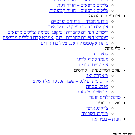
צלילים מרפאים – חוויה זוגית
צלילים מרפאים – חוויה קבוצתית
אירועים בדהרמה
אירועי חברה – ארגונים ופרטיים
איך ליצור חוסן בעידן שדורש איזון
ריטריט חצי יום לחברות : ציקונג ,נשימה וצלילים מרפאים
ריטריט חצי יום לחברות : יוגה, אמבט קרח וצלילים מרפאים
סדנת אקסטטיק דאנס צלילים ותדרים
כלי נגינה
קסילורוח
מעמד לתוף ולדיג’
אמבטיית תדרים
עולם המדיטציה – קורסים
צ’אקרה ואני
קורס מיינדפולנס – שער הכניסה אל השקט
מפגש סנגהה
מדיטציות מונחות
סדנת ילדים ונוער
עולם התנועה
צ’יקונג אישי
צ’יקונג בקבוצה
חנות – בעץ ואור
יצירת קשר