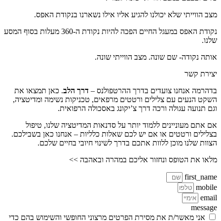
מצב הווייתי שלא יכולנו להגיע אליו אילו נשארנו בנקודת האפס.
נקודת האפס במעגל החיים הפכה להיות נקודת ה-360 מעלות בסוף המסע
שלנו.
אותה נקודה- שם שונה. מצב הווייתי שונה.
יצירת קשר
בדהרמה אנחנו צועדים בדרך ההרטפולנס –
דרך הלב
. כאן תמצאו את
השקט הנעים עם צלילים ורטטים מרפאים, טכניקות נשימה ומדיטציה,
וגם תנועה עגולה ורכה דרך צ’יקונג באסכולה הרפואית.
אם אתם מעוניינים ללמוד יותר על סדנאות המדיטציה שלנו, טיפול
בצלילים ורטטים או אם יש לכם שאלות כלליות – אנחנו כאן בשבילכם.
הצוות שלנו מוכן ללוות אתכם בדרך לשינוי חיובי בחיים שלכם.
מלאו את הטופס ונחזור אליכם במהרה ובאהבה >>
first_name
mobile
email
message
אני מאשר/ת את מסירת הפרטים מרצוני החופשי והשימוש בהם כדי