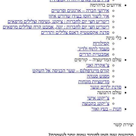
אירועים בדהרמה
אירועי חברה – ארגונים ופרטיים
איך ליצור חוסן בעידן שדורש איזון
ריטריט חצי יום לחברות : ציקונג ,נשימה וצלילים מרפאים
ריטריט חצי יום לחברות : יוגה, אמבט קרח וצלילים מרפאים
סדנת אקסטטיק דאנס צלילים ותדרים
כלי נגינה
קסילורוח
מעמד לתוף ולדיג’
אמבטיית תדרים
עולם המדיטציה – קורסים
צ’אקרה ואני
קורס מיינדפולנס – שער הכניסה אל השקט
מפגש סנגהה
מדיטציות מונחות
סדנת ילדים ונוער
עולם התנועה
צ’יקונג אישי
צ’יקונג בקבוצה
חנות – בעץ ואור
יצירת קשר
מרגישים שזה הזמן לחיבור עמוק יותר לעצמכם?