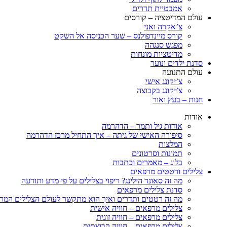
אמבטיית תדרים
עולם המדיטציה – קורסים
צ’אקרה ואני
קורס מיינדפולנס – שער הכניסה אל השקט
מפגש סנגהה
מדיטציות מונחות
סדנת ילדים ונוער
עולם התנועה
צ’יקונג אישי
צ’יקונג בקבוצה
חנות – בעץ ואור
אודות
אודות גיל ותמר – הדהרמה
סיפורה האישי של גיתה – איך התחיל מרכז הדהרמה
המלצות
תמונות וסרטונים
בלוג – מאמרים וכתבות
צלילים ורטטים מרפאים
מה זה סאונד הילינג? ריפוי בצלילים על פי מדע ותודעה
סדנת צלילים מרפאים
מה זה רטטים ותדרים ואיך הוא מתקשר לעולם הצלילים המר
צלילים מרפאים – חוויה אישית
צלילים מרפאים – חוויה זוגית
צלילים מרפאים – חוויה קבוצתית