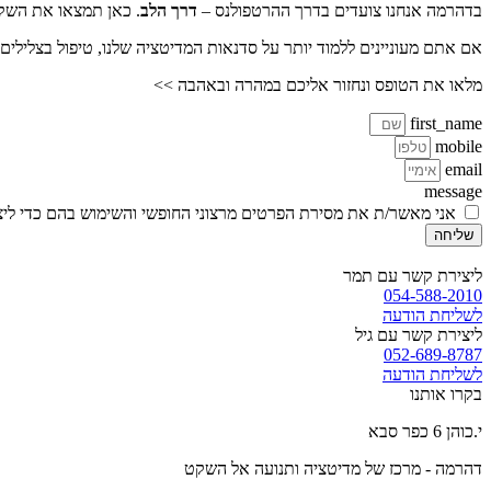
בדהרמה אנחנו צועדים בדרך ההרטפולנס –
דרך הלב
. כאן תמצאו את השקט
אם אתם מעוניינים ללמוד יותר על סדנאות המדיטציה שלנו, טיפול בצלילים 
מלאו את הטופס ונחזור אליכם במהרה ובאהבה >>
first_name
mobile
email
message
אני מאשר/ת את מסירת הפרטים מרצוני החופשי והשימוש בהם כדי ליצו
שליחה
ליצירת קשר עם תמר
054-588-2010
לשליחת הודעה
ליצירת קשר עם גיל
052-689-8787
לשליחת הודעה
בקרו אותנו
י.כוהן 6 כפר סבא
דהרמה - מרכז של מדיטציה ותנועה אל השקט