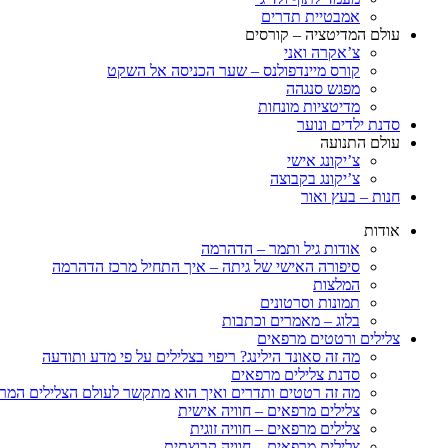
אמבטיית תדרים
עולם המדיטציה – קורסים
צ’אקרה ואני
קורס מיינדפולנס – שער הכניסה אל השקט
מפגש סנגהה
מדיטציות מונחות
סדנת ילדים ונוער
עולם התנועה
צ’יקונג אישי
צ’יקונג בקבוצה
חנות – בעץ ואור
אודות
אודות גיל ותמר – הדהרמה
סיפורה האישי של גיתה – איך התחיל מרכז הדהרמה
המלצות
תמונות וסרטונים
בלוג – מאמרים וכתבות
צלילים ורטטים מרפאים
מה זה סאונד הילינג? ריפוי בצלילים על פי מדע ותודעה
סדנת צלילים מרפאים
מה זה רטטים ותדרים ואיך הוא מתקשר לעולם הצלילים המר
צלילים מרפאים – חוויה אישית
צלילים מרפאים – חוויה זוגית
צלילים מרפאים – חוויה קבוצתית