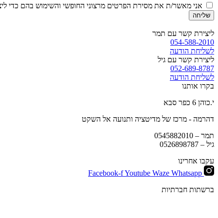
אני מאשר/ת את מסירת הפרטים מרצוני החופשי והשימוש בהם כדי ליצו
שליחה
ליצירת קשר עם תמר
054-588-2010
לשליחת הודעה
ליצירת קשר עם גיל
052-689-8787
לשליחת הודעה
בקרו אותנו
י.כוהן 6 כפר סבא
דהרמה - מרכז של מדיטציה ותנועה אל השקט
תמר –
0545882010
גיל –
0526898787
עקבו אחרינו
Facebook-f
Youtube
Waze
Whatsapp
ברשתות חברתיות