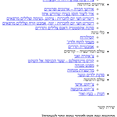
אירועים בדהרמה
אירועי חברה – ארגונים ופרטיים
איך ליצור חוסן בעידן שדורש איזון
ריטריט חצי יום לחברות : ציקונג ,נשימה וצלילים מרפאים
ריטריט חצי יום לחברות : יוגה, אמבט קרח וצלילים מרפאים
סדנת אקסטטיק דאנס צלילים ותדרים
כלי נגינה
קסילורוח
מעמד לתוף ולדיג’
אמבטיית תדרים
עולם המדיטציה – קורסים
צ’אקרה ואני
קורס מיינדפולנס – שער הכניסה אל השקט
מפגש סנגהה
מדיטציות מונחות
סדנת ילדים ונוער
עולם התנועה
צ’יקונג אישי
צ’יקונג בקבוצה
חנות – בעץ ואור
יצירת קשר
מרגישים שזה הזמן לחיבור עמוק יותר לעצמכם?