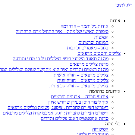
דלג לתוכן
אודות
אודות גיל ותמר – הדהרמה
סיפורה האישי של גיתה – איך התחיל מרכז הדהרמה
המלצות
תמונות וסרטונים
בלוג – מאמרים וכתבות
צלילים ורטטים מרפאים
מה זה סאונד הילינג? ריפוי בצלילים על פי מדע ותודעה
סדנת צלילים מרפאים
מה זה רטטים ותדרים ואיך הוא מתקשר לעולם הצלילים המר
צלילים מרפאים – חוויה אישית
צלילים מרפאים – חוויה זוגית
צלילים מרפאים – חוויה קבוצתית
אירועים בדהרמה
אירועי חברה – ארגונים ופרטיים
איך ליצור חוסן בעידן שדורש איזון
ריטריט חצי יום לחברות : ציקונג ,נשימה וצלילים מרפאים
ריטריט חצי יום לחברות : יוגה, אמבט קרח וצלילים מרפאים
סדנת אקסטטיק דאנס צלילים ותדרים
כלי נגינה
קסילורוח
מעמד לתוף ולדיג’