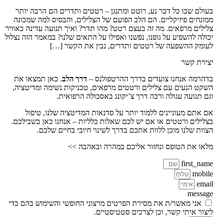
בעולם שבו כל דבר נע, רוטט ומתנגן – רטטים ותדרים הם הרבה יותר
ממונחים פיזיקליים. הם הלב הפועם של הצלילים, והבסיס למה שמכונה
צלילים מרפאים. מה זה בעצם רטט? מהו תדר? ואיך תנועה עדינה באוויר
יכולה להשפיע על גופנו, נפשנו ואפילו על התאים שלנו? במאמר הזה נצלול
לעומק ההשפעה של רטטים ותדרים, נבין את הקשר […]
יצירת קשר
בדהרמה אנחנו צועדים בדרך ההרטפולנס –
דרך הלב
. כאן תמצאו את
השקט הנעים עם צלילים ורטטים מרפאים, טכניקות נשימה ומדיטציה,
וגם תנועה עגולה ורכה דרך צ’יקונג באסכולה הרפואית.
אם אתם מעוניינים ללמוד יותר על סדנאות המדיטציה שלנו, טיפול
בצלילים ורטטים או אם יש לכם שאלות כלליות – אנחנו כאן בשבילכם.
הצוות שלנו מוכן ללוות אתכם בדרך לשינוי חיובי בחיים שלכם.
מלאו את הטופס ונחזור אליכם במהרה ובאהבה >>
first_name
mobile
email
message
אני מאשר/ת את מסירת הפרטים מרצוני החופשי והשימוש בהם כדי
ליצור איתי קשר, וכן לצרכים סטטיסטיים.