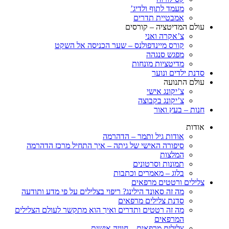
מעמד לתוף ולדיג’
אמבטיית תדרים
עולם המדיטציה – קורסים
צ’אקרה ואני
קורס מיינדפולנס – שער הכניסה אל השקט
מפגש סנגהה
מדיטציות מונחות
סדנת ילדים ונוער
עולם התנועה
צ’יקונג אישי
צ’יקונג בקבוצה
חנות – בעץ ואור
אודות
אודות גיל ותמר – הדהרמה
סיפורה האישי של גיתה – איך התחיל מרכז הדהרמה
המלצות
תמונות וסרטונים
בלוג – מאמרים וכתבות
צלילים ורטטים מרפאים
מה זה סאונד הילינג? ריפוי בצלילים על פי מדע ותודעה
סדנת צלילים מרפאים
מה זה רטטים ותדרים ואיך הוא מתקשר לעולם הצלילים
המרפאים
צלילים מרפאים – חוויה אישית