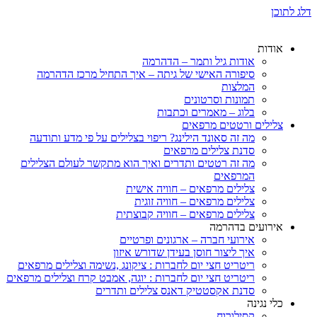
דלג לתוכן
אודות
אודות גיל ותמר – הדהרמה
סיפורה האישי של גיתה – איך התחיל מרכז הדהרמה
המלצות
תמונות וסרטונים
בלוג – מאמרים וכתבות
צלילים ורטטים מרפאים
מה זה סאונד הילינג? ריפוי בצלילים על פי מדע ותודעה
סדנת צלילים מרפאים
מה זה רטטים ותדרים ואיך הוא מתקשר לעולם הצלילים
המרפאים
צלילים מרפאים – חוויה אישית
צלילים מרפאים – חוויה זוגית
צלילים מרפאים – חוויה קבוצתית
אירועים בדהרמה
אירועי חברה – ארגונים ופרטיים
איך ליצור חוסן בעידן שדורש איזון
ריטריט חצי יום לחברות : ציקונג ,נשימה וצלילים מרפאים
ריטריט חצי יום לחברות : יוגה, אמבט קרח וצלילים מרפאים
סדנת אקסטטיק דאנס צלילים ותדרים
כלי נגינה
קסילורוח