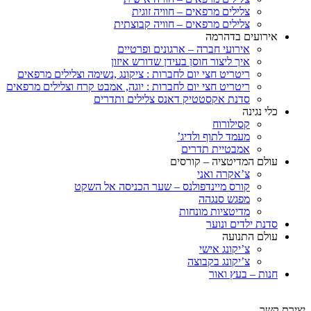
צלילים מרפאים – חוויה זוגית
צלילים מרפאים – חוויה קבוצתית
אירועים בדהרמה
אירועי חברה – ארגונים ופרטיים
איך ליצור חוסן בעידן שדורש איזון
ריטריט חצי יום לחברות : ציקונג ,נשימה וצלילים מרפאים
ריטריט חצי יום לחברות : יוגה, אמבט קרח וצלילים מרפאים
סדנת אקסטטיק דאנס צלילים ותדרים
כלי נגינה
קסילורוח
מעמד לתוף ולדיג’
אמבטיית תדרים
עולם המדיטציה – קורסים
צ’אקרה ואני
קורס מיינדפולנס – שער הכניסה אל השקט
מפגש סנגהה
מדיטציות מונחות
סדנת ילדים ונוער
עולם התנועה
צ’יקונג אישי
צ’יקונג בקבוצה
חנות – בעץ ואור
יצירת קשר