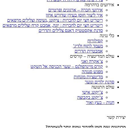
אירועים בדהרמה
אירועי חברה – ארגונים ופרטיים
איך ליצור חוסן בעידן שדורש איזון
ריטריט חצי יום לחברות : ציקונג ,נשימה וצלילים מרפאים
ריטריט חצי יום לחברות : יוגה, אמבט קרח וצלילים מרפאים
סדנת אקסטטיק דאנס צלילים ותדרים
כלי נגינה
קסילורוח
מעמד לתוף ולדיג’
אמבטיית תדרים
עולם המדיטציה – קורסים
צ’אקרה ואני
קורס מיינדפולנס – שער הכניסה אל השקט
מפגש סנגהה
מדיטציות מונחות
סדנת ילדים ונוער
עולם התנועה
צ’יקונג אישי
צ’יקונג בקבוצה
חנות – בעץ ואור
יצירת קשר
מרגישים שזה הזמן לחיבור עמוק יותר לעצמכם?