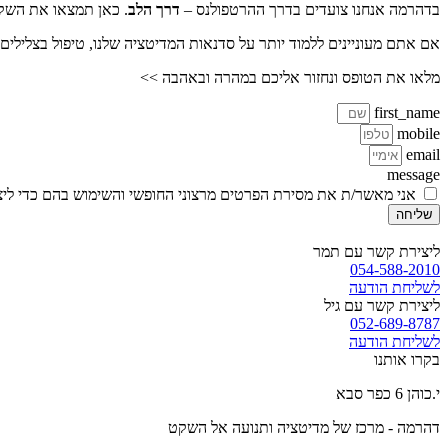
בדהרמה אנחנו צועדים בדרך ההרטפולנס –
דרך הלב
. כאן תמצאו את השקט
אם אתם מעוניינים ללמוד יותר על סדנאות המדיטציה שלנו, טיפול בצלילים 
מלאו את הטופס ונחזור אליכם במהרה ובאהבה >>
first_name
mobile
email
message
אני מאשר/ת את מסירת הפרטים מרצוני החופשי והשימוש בהם כדי ליצו
שליחה
ליצירת קשר עם תמר
054-588-2010
לשליחת הודעה
ליצירת קשר עם גיל
052-689-8787
לשליחת הודעה
בקרו אותנו
י.כוהן 6 כפר סבא
דהרמה - מרכז של מדיטציה ותנועה אל השקט