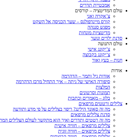
אמבטיית תדרים
עולם המדיטציה – קורסים
צ’אקרה ואני
קורס מיינדפולנס – שער הכניסה אל השקט
מפגש סנגהה
מדיטציות מונחות
סדנת ילדים ונוער
עולם התנועה
צ’יקונג אישי
צ’יקונג בקבוצה
חנות – בעץ ואור
אודות
אודות גיל ותמר – הדהרמה
סיפורה האישי של גיתה – איך התחיל מרכז הדהרמה
המלצות
תמונות וסרטונים
בלוג – מאמרים וכתבות
צלילים ורטטים מרפאים
מה זה סאונד הילינג? ריפוי בצלילים על פי מדע ותודעה
סדנת צלילים מרפאים
מה זה רטטים ותדרים ואיך הוא מתקשר לעולם הצלילים המר
צלילים מרפאים – חוויה אישית
צלילים מרפאים – חוויה זוגית
צלילים מרפאים – חוויה קבוצתית