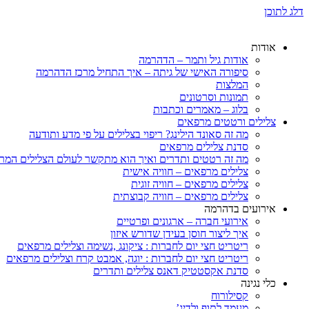
דלג לתוכן
אודות
אודות גיל ותמר – הדהרמה
סיפורה האישי של גיתה – איך התחיל מרכז הדהרמה
המלצות
תמונות וסרטונים
בלוג – מאמרים וכתבות
צלילים ורטטים מרפאים
מה זה סאונד הילינג? ריפוי בצלילים על פי מדע ותודעה
סדנת צלילים מרפאים
מה זה רטטים ותדרים ואיך הוא מתקשר לעולם הצלילים המר
צלילים מרפאים – חוויה אישית
צלילים מרפאים – חוויה זוגית
צלילים מרפאים – חוויה קבוצתית
אירועים בדהרמה
אירועי חברה – ארגונים ופרטיים
איך ליצור חוסן בעידן שדורש איזון
ריטריט חצי יום לחברות : ציקונג ,נשימה וצלילים מרפאים
ריטריט חצי יום לחברות : יוגה, אמבט קרח וצלילים מרפאים
סדנת אקסטטיק דאנס צלילים ותדרים
כלי נגינה
קסילורוח
מעמד לתוף ולדיג’