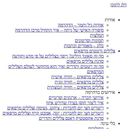
דלג לתוכן
אודות
אודות גיל ותמר – הדהרמה
סיפורה האישי של גיתה – איך התחיל מרכז הדהרמה
המלצות
תמונות וסרטונים
בלוג – מאמרים וכתבות
צלילים ורטטים מרפאים
מה זה סאונד הילינג? ריפוי בצלילים על פי מדע ותודעה
סדנת צלילים מרפאים
מה זה רטטים ותדרים ואיך הוא מתקשר לעולם הצלילים
המרפאים
צלילים מרפאים – חוויה אישית
צלילים מרפאים – חוויה זוגית
צלילים מרפאים – חוויה קבוצתית
אירועים בדהרמה
אירועי חברה – ארגונים ופרטיים
איך ליצור חוסן בעידן שדורש איזון
ריטריט חצי יום לחברות : ציקונג ,נשימה וצלילים מרפאים
ריטריט חצי יום לחברות : יוגה, אמבט קרח וצלילים מרפאים
סדנת אקסטטיק דאנס צלילים ותדרים
כלי נגינה
קסילורוח