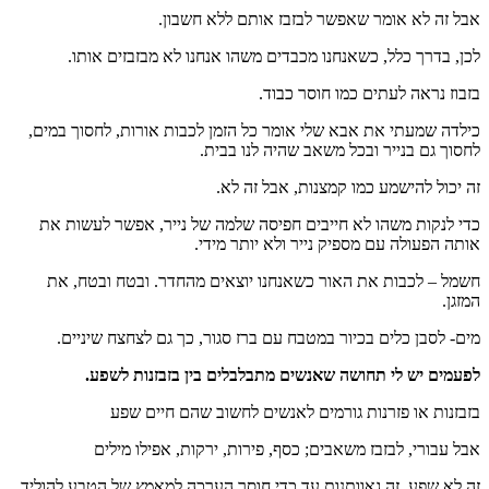
אבל זה לא אומר שאפשר לבזבז אותם ללא חשבון.
לכן, בדרך כלל, כשאנחנו מכבדים משהו אנחנו לא מבזבזים אותו.
בזבוז נראה לעתים כמו חוסר כבוד.
כילדה שמעתי את אבא שלי אומר כל הזמן לכבות אורות, לחסוך במים,
לחסוך גם בנייר ובכל משאב שהיה לנו בבית.
זה יכול להישמע כמו קמצנות, אבל זה לא.
כדי לנקות משהו לא חייבים חפיסה שלמה של נייר, אפשר לעשות את
אותה הפעולה עם מספיק נייר ולא יותר מידי.
חשמל – לכבות את האור כשאנחנו יוצאים מהחדר. ובטח ובטח, את
המזגן.
מים- לסבן כלים בכיור במטבח עם ברז סגור, כך גם לצחצח שיניים.
לפעמים יש לי תחושה שאנשים מתבלבלים בין בזבזנות לשפע.
בזבזנות או פזרנות גורמים לאנשים לחשוב שהם חיים שפע
אבל עבורי, לבזבז משאבים; כסף, פירות, ירקות, אפילו מילים
זה לא שפע, זה גאוותנות עד כדי חוסר הערכה למאמץ של הטבע להוליד