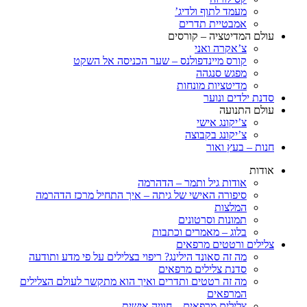
מעמד לתוף ולדיג’
אמבטיית תדרים
עולם המדיטציה – קורסים
צ’אקרה ואני
קורס מיינדפולנס – שער הכניסה אל השקט
מפגש סנגהה
מדיטציות מונחות
סדנת ילדים ונוער
עולם התנועה
צ’יקונג אישי
צ’יקונג בקבוצה
חנות – בעץ ואור
אודות
אודות גיל ותמר – הדהרמה
סיפורה האישי של גיתה – איך התחיל מרכז הדהרמה
המלצות
תמונות וסרטונים
בלוג – מאמרים וכתבות
צלילים ורטטים מרפאים
מה זה סאונד הילינג? ריפוי בצלילים על פי מדע ותודעה
סדנת צלילים מרפאים
מה זה רטטים ותדרים ואיך הוא מתקשר לעולם הצלילים
המרפאים
צלילים מרפאים – חוויה אישית