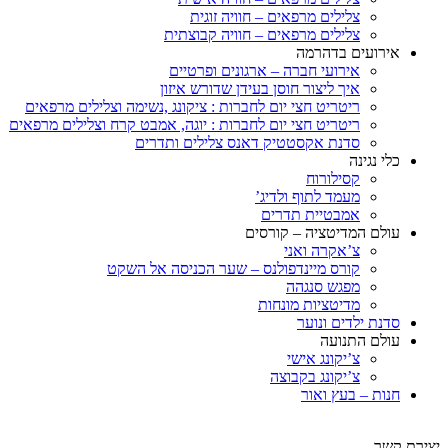
צלילים מרפאים – חוויה זוגית
צלילים מרפאים – חוויה קבוצתית
אירועים בדהרמה
אירועי חברה – ארגונים ופרטיים
איך ליצור חוסן בעידן שדורש איזון
ריטריט חצי יום לחברות : ציקונג ,נשימה וצלילים מרפאים
ריטריט חצי יום לחברות : יוגה, אמבט קרח וצלילים מרפאים
סדנת אקסטטיק דאנס צלילים ותדרים
כלי נגינה
קסילורוח
מעמד לתוף ולדיג’
אמבטיית תדרים
עולם המדיטציה – קורסים
צ’אקרה ואני
קורס מיינדפולנס – שער הכניסה אל השקט
מפגש סנגהה
מדיטציות מונחות
סדנת ילדים ונוער
עולם התנועה
צ’יקונג אישי
צ’יקונג בקבוצה
חנות – בעץ ואור
יצירת קשר