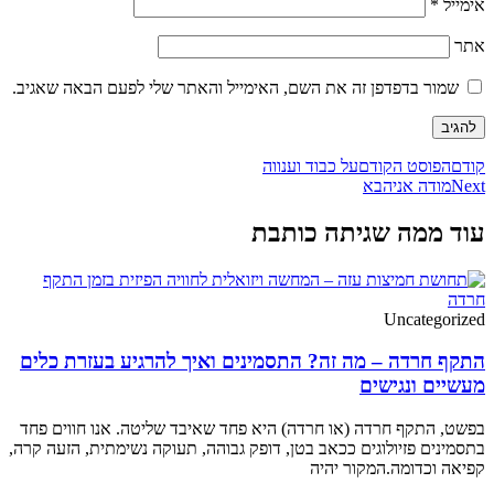
אימייל
*
אתר
שמור בדפדפן זה את השם, האימייל והאתר שלי לפעם הבאה שאגיב.
קודם
הפוסט הקודם
על כבוד וענווה
Next
מודה אני
הבא
עוד ממה שגיתה כותבת
Uncategorized
התקף חרדה – מה זה? התסמינים ואיך להרגיע בעזרת כלים
מעשיים ונגישים
בפשט, התקף חרדה (או חרדה) היא פחד שאיבד שליטה. אנו חווים פחד
בתסמינים פזיולוגים ככאב בטן, דופק גבוהה, תעוקה נשימתית, הזעה קרה,
קפיאה וכדומה.המקור יהיה