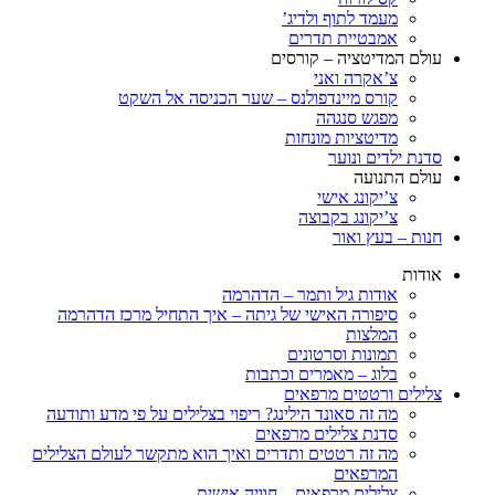
מעמד לתוף ולדיג’
אמבטיית תדרים
עולם המדיטציה – קורסים
צ’אקרה ואני
קורס מיינדפולנס – שער הכניסה אל השקט
מפגש סנגהה
מדיטציות מונחות
סדנת ילדים ונוער
עולם התנועה
צ’יקונג אישי
צ’יקונג בקבוצה
חנות – בעץ ואור
אודות
אודות גיל ותמר – הדהרמה
סיפורה האישי של גיתה – איך התחיל מרכז הדהרמה
המלצות
תמונות וסרטונים
בלוג – מאמרים וכתבות
צלילים ורטטים מרפאים
מה זה סאונד הילינג? ריפוי בצלילים על פי מדע ותודעה
סדנת צלילים מרפאים
מה זה רטטים ותדרים ואיך הוא מתקשר לעולם הצלילים
המרפאים
צלילים מרפאים – חוויה אישית