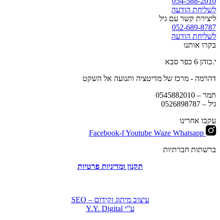
054-588-2010
לשליחת הודעה
ליצירת קשר עם גיל
052-689-8787
לשליחת הודעה
בקרו אותנו
י.כוהן 6 כפר סבא
דהרמה - מרכז של מדיטציה ותנועה אל השקט
תמר –
0545882010
גיל –
0526898787
עקבו אחרינו
Facebook-f
Youtube
Waze
Whatsapp
ברשתות חברתיות
תקנון ומדיניות פרטיות
עיצוב מיתוג וקידום – SEO
ע”י Y.Y. Digital