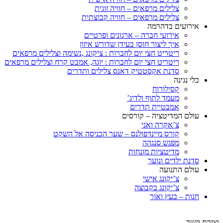
צלילים מרפאים – חוויה זוגית
צלילים מרפאים – חוויה קבוצתית
אירועים בדהרמה
אירועי חברה – ארגונים ופרטיים
איך ליצור חוסן בעידן שדורש איזון
ריטריט חצי יום לחברות : ציקונג ,נשימה וצלילים מרפאים
ריטריט חצי יום לחברות : יוגה, אמבט קרח וצלילים מרפאים
סדנת אקסטטיק דאנס צלילים ותדרים
כלי נגינה
קסילורוח
מעמד לתוף ולדיג’
אמבטיית תדרים
עולם המדיטציה – קורסים
צ’אקרה ואני
קורס מיינדפולנס – שער הכניסה אל השקט
מפגש סנגהה
מדיטציות מונחות
סדנת ילדים ונוער
עולם התנועה
צ’יקונג אישי
צ’יקונג בקבוצה
חנות – בעץ ואור
יצירת קשר