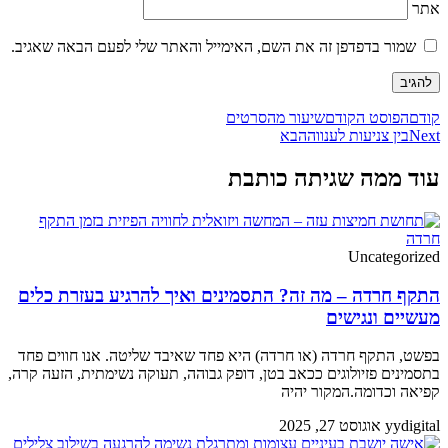
אתר
שמור בדפדפן זה את השם, האימייל והאתר שלי לפעם הבאה שאגיב.
קודם
הפוסט הקודם
שיעור מהסרטים
Next
בין צניעות לענווה
הבא
עוד ממה שגיתה כותבת
Uncategorized
התקף חרדה – מה זה? התסמינים ואיך להרגיע בעזרת כלים
מעשיים ונגישים
בפשט, התקף חרדה (או חרדה) היא פחד שאיבד שליטה. אנו חווים פחד
בתסמינים פזיולוגים ככאב בטן, דופק גבוהה, תעוקה נשימתית, הזעה קרה,
קפיאה וכדומה.המקור יהיה
yydigital
אוגוסט 27, 2025