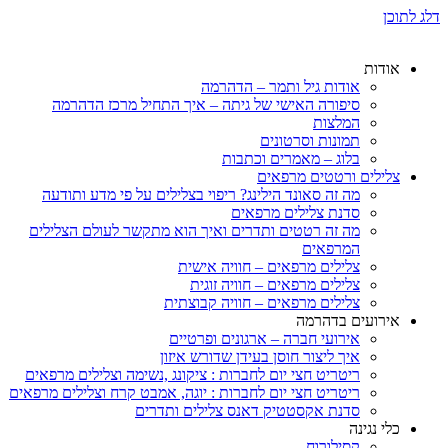
דלג לתוכן
אודות
אודות גיל ותמר – הדהרמה
סיפורה האישי של גיתה – איך התחיל מרכז הדהרמה
המלצות
תמונות וסרטונים
בלוג – מאמרים וכתבות
צלילים ורטטים מרפאים
מה זה סאונד הילינג? ריפוי בצלילים על פי מדע ותודעה
סדנת צלילים מרפאים
מה זה רטטים ותדרים ואיך הוא מתקשר לעולם הצלילים
המרפאים
צלילים מרפאים – חוויה אישית
צלילים מרפאים – חוויה זוגית
צלילים מרפאים – חוויה קבוצתית
אירועים בדהרמה
אירועי חברה – ארגונים ופרטיים
איך ליצור חוסן בעידן שדורש איזון
ריטריט חצי יום לחברות : ציקונג ,נשימה וצלילים מרפאים
ריטריט חצי יום לחברות : יוגה, אמבט קרח וצלילים מרפאים
סדנת אקסטטיק דאנס צלילים ותדרים
כלי נגינה
קסילורוח